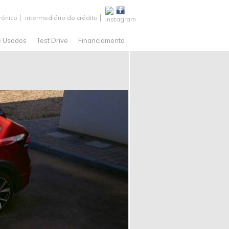
rónico
intermediário de crédito
e Usados
Test Drive
Financiamento