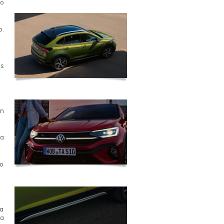
ão
o.
às
n
 a
ro
ra
 a