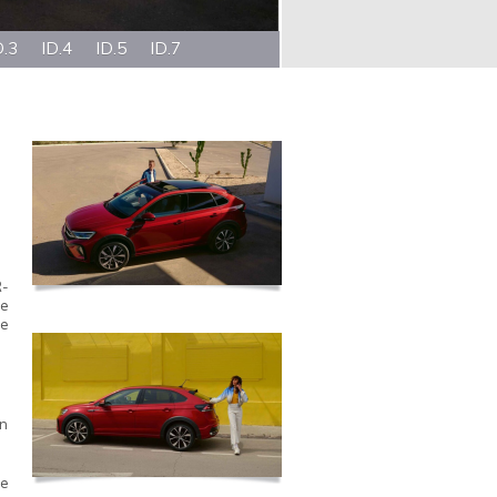
D.3
ID.4
ID.5
ID.7
R-
de
ue
gn
e