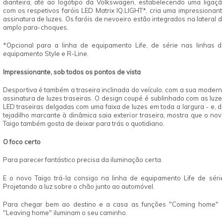
dianteira, até ao logótipo da Volkswagen, estabelecendo uma ligaç
com os respetivos faróis LED Matrix IQ.LIGHT
*
, cria uma impressionan
assinatura de luzes. Os faróis de nevoeiro estão integrados na lateral 
amplo para-choques.
*Opcional para a linha de equipamento Life, de série nas linhas 
equipamento Style e R-Line.
Impressionante
, sob todos os pontos de vista
Desportiva é também a traseira inclinada do veículo, com a sua moder
assinatura de luzes traseiras. O design coupé é sublinhado com as luz
LED traseiras delgadas com uma faixa de luzes em toda a largura - e, 
tejadilho marcante à dinâmica saia exterior traseira, mostra que o no
Taigo também gosta de deixar para trás o quotidiano.
O foco
certo
Para parecer fantástico precisa da iluminação certa.
E o novo Taigo trá-la consigo na linha de equipamento Life de séri
Projetando a luz sobre o chão junto ao automóvel.
Para chegar bem ao destino e a casa as funções "Coming home"
"Leaving home" iluminam o seu caminho.