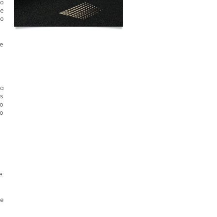
ão
te
do
de
na
es
do
vo
e:
 e