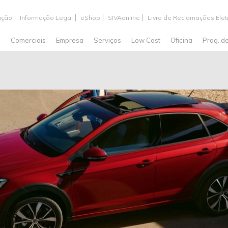
ação
Informação Legal
eShop
SIVAonline
Livro de Reclamações Elet
s
Comerciais
Empresa
Serviços
Low Cost
Oficina
Prog. d