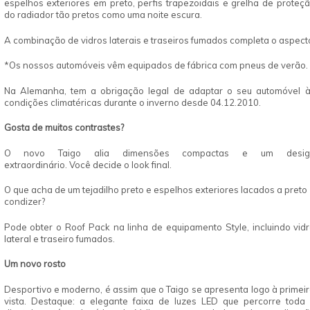
espelhos exteriores em preto, perfis trapezoidais e grelha de proteç
do radiador tão pretos como uma noite escura.
A combinação de vidros laterais e traseiros fumados completa o aspect
*Os nossos automóveis vêm equipados de fábrica com pneus de verão.
Na Alemanha, tem a obrigação legal de adaptar o seu automóvel 
condições climatéricas durante o inverno desde 04.12.2010.
Gosta de
muitos contrastes?
O novo Taigo alia dimensões compactas e um desig
extraordinário. Você decide o look final.
O que acha de um tejadilho preto e espelhos exteriores lacados a preto
condizer?
Pode obter o Roof Pack na linha de equipamento Style, incluindo vid
lateral e traseiro fumados.
Um novo
rosto
Desportivo e moderno, é assim que o Taigo se apresenta logo à primei
vista. Destaque: a elegante faixa de luzes LED que percorre toda