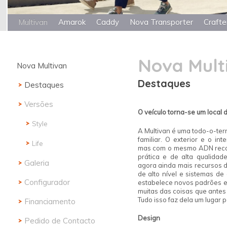
Multivan
Amarok
Caddy
Nova Transporter
Crafte
Nova Mult
Nova Multivan
Destaques
Destaques
Versões
O veículo torna-se um
local 
Style
A Multivan é uma todo-o-ter
familiar. O exterior e o i
Life
mas com o mesmo ADN reconh
prática e de alta qualida
Galeria
agora ainda mais recursos d
de alto nível e sistemas de
Configurador
estabelece novos padrões e
muitas das coisas que antes
Tudo isso faz dela um lugar p
Financiamento
Design
Pedido de Contacto