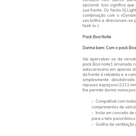
opcional. Isso significa q
sua frente. Os faróis IQ.Lig
combinação com o «Dynamic
seu brilho e direcionam-se
fazê-lo.
3
Pack Boa Noite
Durma bem: Com o pack Boa
Vai aperceber-se da versati
pack Boa noite
1
arrumado na
autocaravana em apenas algu
da frente é rebatida e a ca
simplesmente desdobrada
repouso espaçosa (1211 mm
lhe permite dormir numa pos
Compatível com todas
comprimentos de veícu
Inclui um conceito d
para o teto panorâmico
Grelha de ventilação 