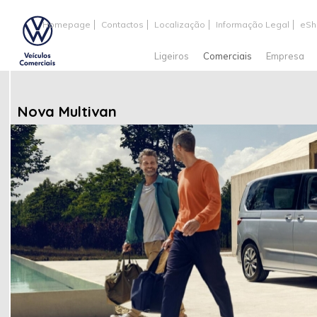
Homepage
Contactos
Localização
Informação Legal
eSh
Ligeiros
Comerciais
Empresa
Nova Multivan