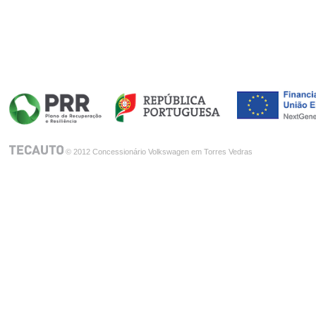
© 2012 Concessionário Volkswagen em Torres Vedras