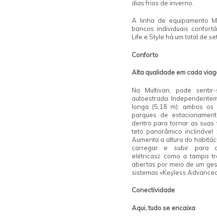
dias frios de inverno.
A linha de equipamento Mu
bancos individuais confortá
Life e Style há um total de se
Conforto
Alta qualidade
em cada via
Na Multivan, pode senti
autoestrada. Independenteme
longa (5,18 m): ambos os 
parques de estacionament
dentro para tornar as suas 
teto panorâmico inclinável
Aumenta a altura do habitác
carregar e subir para o
elétricas
como a tampa tra
2
abertas por meio de um gest
sistemas «Keyless Advance
Conectividade
Aqui,
tudo se encaixa