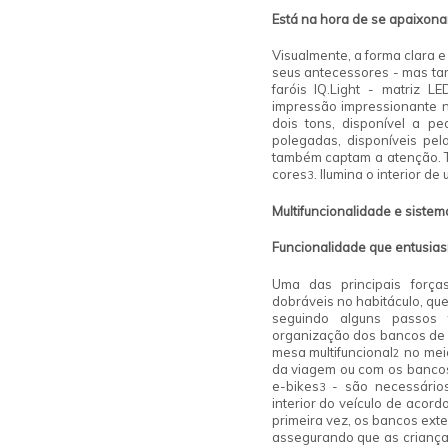
Está na hora de se
apaixonar
Visualmente, a forma clara 
seus antecessores - mas ta
faróis IQ.Light - matriz LE
impressão impressionante 
dois tons, disponível a p
polegadas, disponíveis pel
também captam a atenção. 
cores
. Ilumina o interior 
3
Multifuncionalidade e sistem
Funcionalidade
que entusia
Uma das principais força
dobráveis no habitáculo, qu
seguindo alguns passos 
organização dos bancos de f
mesa multifuncional
no meio
2
da viagem ou com os bancos
e-bikes
- são necessários
3
interior do veículo de acor
primeira vez, os bancos ext
assegurando que as criança