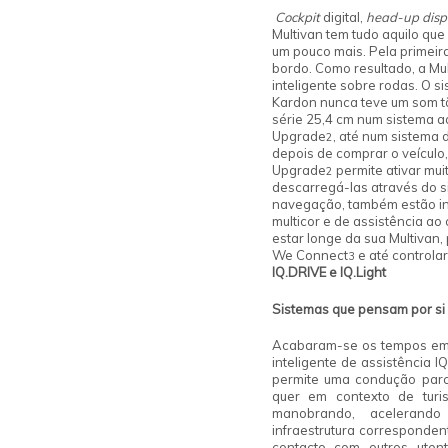
Cockpit
digital,
head-up disp
Multivan tem tudo aquilo que
um pouco mais. Pela primeira
bordo. Como resultado, a Mu
inteligente sobre rodas. O 
Kardon nunca teve um som tã
série 25,4 cm num sistema a
Upgrade
, até num sistema
2
depois de comprar o veículo,
Upgrade
permite ativar mui
2
descarregá-las através do s
navegação, também estão inc
multicor e de assistência ao
estar longe da sua Multivan, 
We Connect
e até controla
3
IQ.DRIVE e IQ.Light
Sistemas que pensam por si
Acabaram-se os tempos em q
inteligente de assistência I
permite uma condução parc
quer em contexto de turi
manobrando, acelerando
infraestrutura correspondent
contacto com outros uten