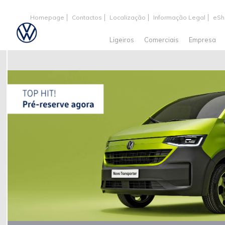
Homepage
Contactos
Localização
Informação Legal
eSh
Ligeiros
Comerciais
Empresa