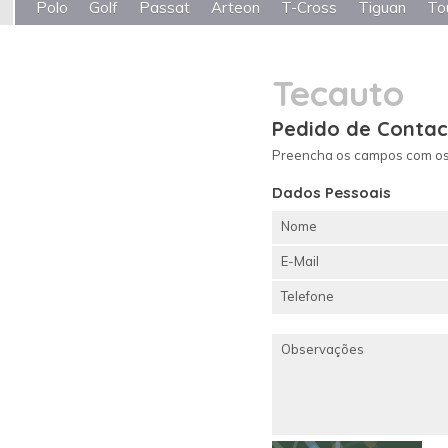
Polo
Golf
Passat
Arteon
T-Cross
Tiguan
To
Tecauto
Pedido de Contac
Preencha os campos com os 
Dados Pessoais
Nome
E-Mail
Telefone
Observações